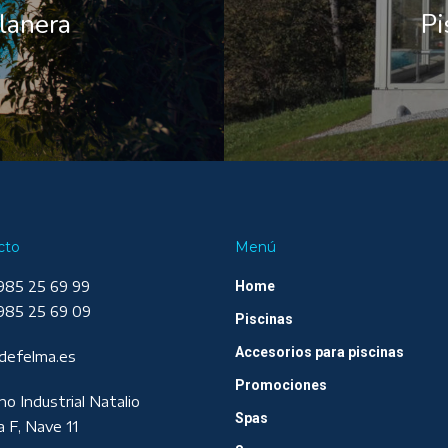
Llanera
Pi
cto
Menú
985 25 69 99
Home
985 25 69 09
Piscinas
Accesorios para piscinas
defelma.es
Promociones
no Industrial Natalio
Spas
a F, Nave 11