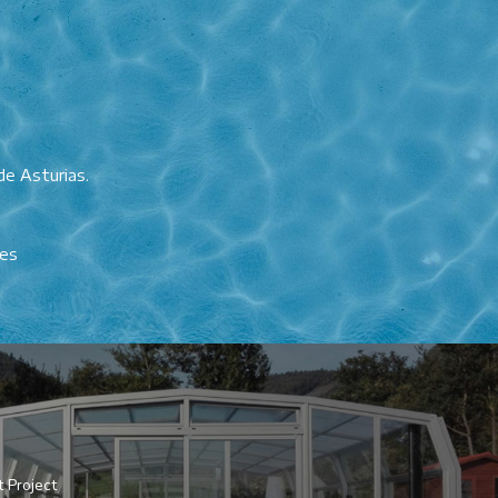
de Asturias.
.es
 Project