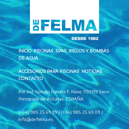
INICIO PISCINAS SPAS RIEGOS Y BOMBAS
DE AGUA
ACCESORIOS PARA PISCINAS NOTICIAS
CONTACTO
Pol. Ind. Natalio Parcela F, Nave 1133199 Siero.
Principado de Asturias. ESPAÑA
(+34) 985 25 69 99 / (+34) 985 25 69 09 /
info@defelma.es