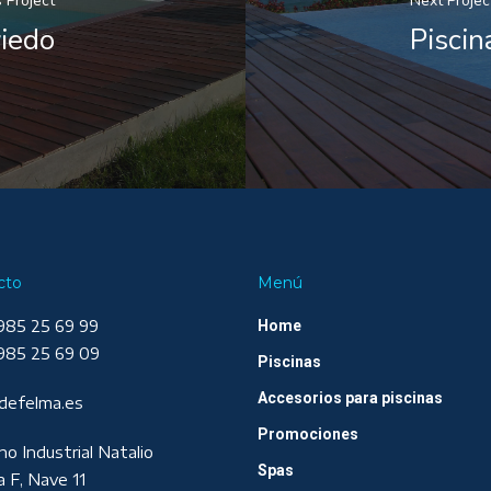
 Project
Next Projec
viedo
Piscin
cto
Menú
985 25 69 99
Home
985 25 69 09
Piscinas
Accesorios para piscinas
defelma.es
Promociones
no Industrial Natalio
Spas
a F, Nave 11